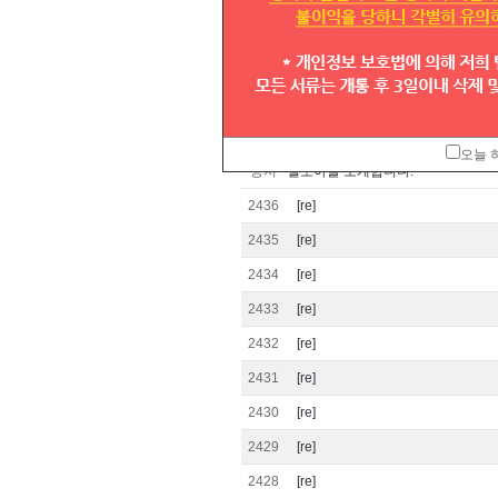
공지
대표번호번호이동양식입니다.
공지
고객센터 운영시간 안내
공지
전국대표번호 1544,1644,1661,1588
공지
대표번호 실시간 조회방법
오늘 
공지
텔모아를 소개합니다.
2436
[re]
2435
[re]
2434
[re]
2433
[re]
2432
[re]
2431
[re]
2430
[re]
2429
[re]
2428
[re]