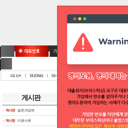
게시판
total
2573
articles
번호
게시판
: 질문과답변
공지
대표번호실시간조회
게시판
: 이용사례
공지
1544대표번호신청서/1644대표번