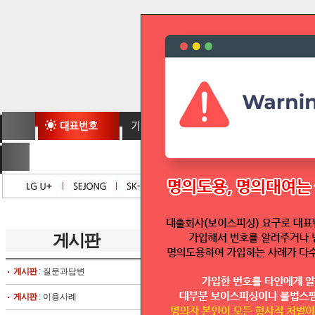
게시판
total
2573
articles
번호
게시판
: 질문과답변
공지
대표번호실시간조회
게시판
: 이용사례
공지
1544대표번호신청서/1644대표번