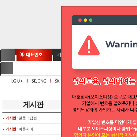
게시판
total
2573
articles
번호
게시판
: 질문과답변
공지
대표번호실시간조회
게시판
: 이용사례
공지
1544대표번호신청서/1644대표번