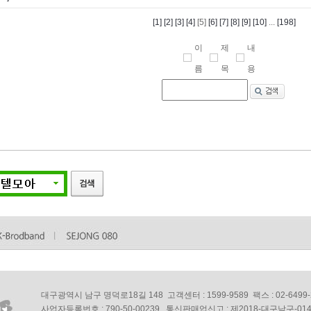
[1]
[2]
[3]
[4]
[5]
[6]
[7]
[8]
[9]
[10]
...
[198]
이
제
내
름
목
용
대구광역시 남구 명덕로18길 148 고객센터 : 1599-9589 팩스 : 02-6499-
사업자등록번호
: 790-50-00239
통신판매업신고
: 제2018-대구남구-01