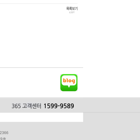
2366
49호