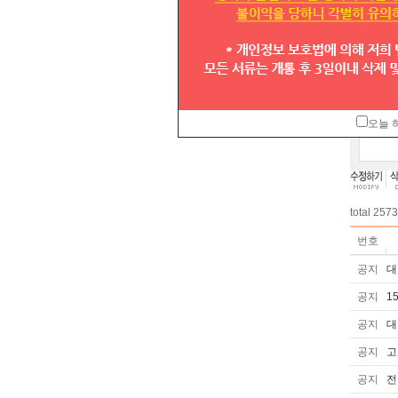
받을
그리
빠른
오늘 
total
2573
번호
공지
대
공지
1
공지
대
공지
고
공지
전